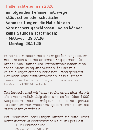
Hallenschließungen 2026: ​
​an folgenden Terminen ist, wegen
städtischen oder schulischen
Veranstaltungen, die Halle für den
Vereinssport geschlossen und es können
keine Stunden stattfinden:
- Mittwoch 29.07.26
Montag, 23.11.26
​-
Wir sind ein Verein mit einem großen Angebot im
Breitensport und mit enormen Engagement für
Kinder. Alle Trainer und Trainerinnen haben eine
solide Ausbildung und werden jährlich mit
Ausbildungen auf den neuesten Stand gebracht.
Dennoch sollte erwähnt werden, dass all unsere
Trainer ihre Freizeit opfern, um den Verein am
Laufen und SIE fit zu halten.
Telefonisch sind wir leider nicht erreichbar, da wir
alle ehrenamtlich tätig sind und es bei über 1.000
Mitgliedern nicht möglich ist, eine private
Telefonnummer weiter zu geben. Wir bitten sie
hier um ihr Verständis!
Bei Problemen, oder Fragen nutzen sie bitte unser
Kontaktformular oder schreiben sie uns per Post:
TSV Feldmoching
Georg-Zech-Allee 17