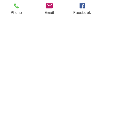
Phone
Email
Facebook
Nehmen Sie Kontakt mit
uns auf
Senden