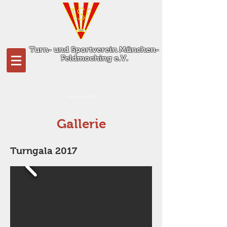
Turn- und Sportverein München-
Feldmoching e.V.
Gegründet 1920
Gallerie
Turngala 2017