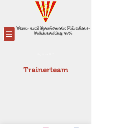
Turn- und Sportverein München-
Feldmoching e.V.
Gegründet 1920
Trainerteam